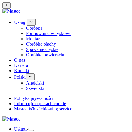
Przejdź
do
treści
Usługi
Obróbka
Formowanie wtryskowe
Montaż
Obróbka blachy
Spawanie ciężkie
Obróbka powierzchni
O nas
Kariera
Kontakt
Polski
Angielski
Szwedzki
Polityka prywatności
Informacje o plikach cookie
Mastec Whistleblowing service
Usługi