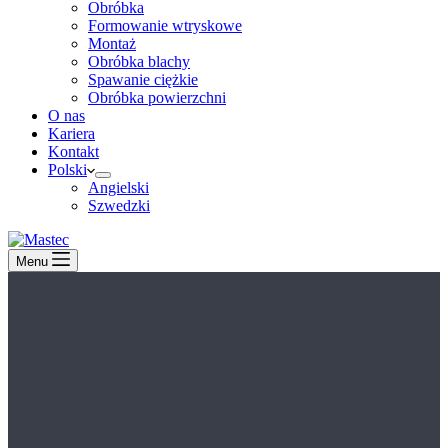
Obróbka
Formowanie wtryskowe
Montaż
Obróbka blachy
Spawanie ciężkie
Obróbka powierzchni
O nas
Kariera
Kontakt
Polski
Angielski
Szwedzki
Menu