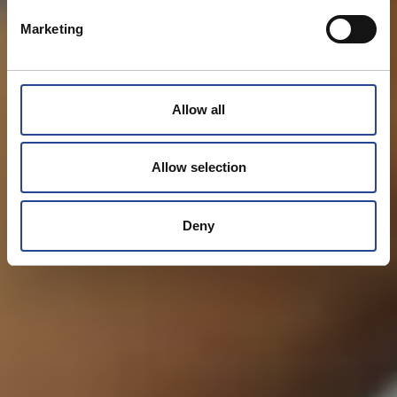
e
Marketing
l
e
c
t
Allow all
i
o
n
Allow selection
Deny