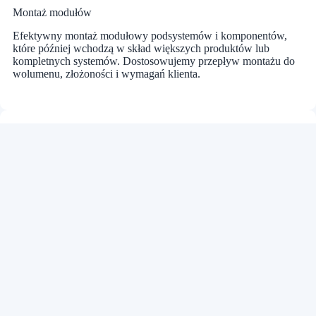
Montaż modułów
Efektywny montaż modułowy podsystemów i komponentów,
które później wchodzą w skład większych produktów lub
kompletnych systemów. Dostosowujemy przepływ montażu do
wolumenu, złożoności i wymagań klienta.
Testowanie i weryfikacja
Oferujemy testowanie, symulację i końcowe próby
zmontowanych modułów i systemów, aby zapewnić funkcję,
jakość i niezawodność działania przed dostawą.
Montaż przemysłowy o wysokiej wydajności i elastyczności
W naszym zakładzie w Vaggeryd doświadczeni pracownicy