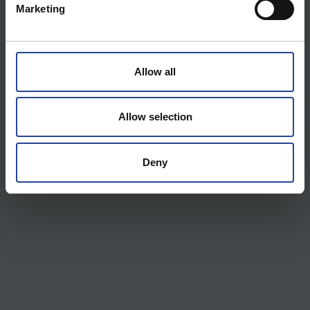
Marketing
l
e
c
t
Allow all
i
o
n
Allow selection
Deny