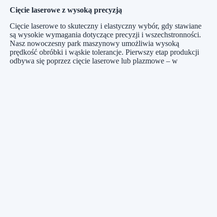
Cięcie laserowe z wysoką precyzją
Cięcie laserowe to skuteczny i elastyczny wybór, gdy stawiane
są wysokie wymagania dotyczące precyzji i wszechstronności.
Nasz nowoczesny park maszynowy umożliwia wysoką
prędkość obróbki i wąskie tolerancje. Pierwszy etap produkcji
odbywa się poprzez cięcie laserowe lub plazmowe – w
zależności od właściwości materiału i grubości.
Możliwości:
Wąskie tolerancje
Wysoka prędkość obróbki
Grubości materiału do 120 mm
W przypadku cieńszych elementów z blachy, gdzie kluczowe są
cięcie laserowe, gięcie na prasie krawędziowej i gięcie,
oferujemy również
obróbkę blach i obróbkę cienkich blach
. Gdy
wycięte detale lub spawane konstrukcje wymagają kolejnych
precyzyjnych etapów, produkcję można połączyć z
obróbką
skrawaniem
.