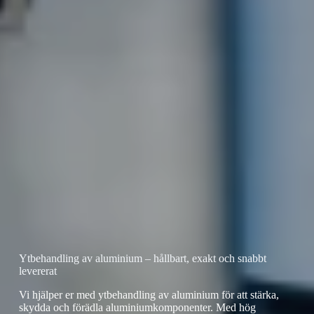
Ytbehandling av aluminium – hållbart, exakt och snabbt
levererat
Vi hjälper er med ytbehandling av aluminium för att stärka,
skydda och förädla aluminiumkomponenter. Med hög