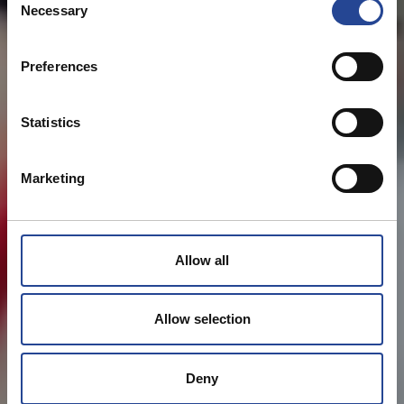
Necessary
o
n
s
Preferences
e
n
t
Statistics
S
e
Marketing
l
e
c
t
Allow all
i
o
n
Allow selection
Deny