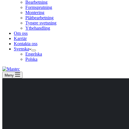
Bearbetning
Formsprutning
Montering
Plåtbearbetning
Tyngre svetsning
Ytbehandling
Om oss
Karriär
Kontakta oss
Svenska
Engelska
Polska
Meny