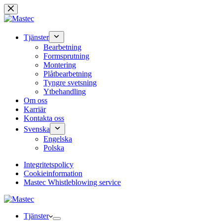
Hoppa
till
innehåll
Tjänster
Bearbetning
Formsprutning
Montering
Plåtbearbetning
Tyngre svetsning
Ytbehandling
Om oss
Karriär
Kontakta oss
Svenska
Engelska
Polska
Integritetspolicy
Cookieinformation
Mastec Whistleblowing service
Tjänster