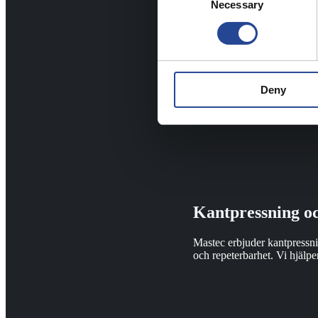
Necessary
Selection
Deny
Kantpressning oc
Mastec erbjuder kantpressnin
och repeterbarhet. Vi hjälp